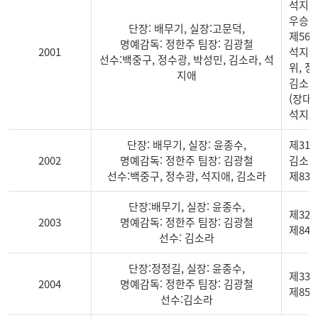
석지애 
우승,
단장: 배무기, 실장:고문덕,
제56
명예감독: 정한주 팀장: 김광철
2001
석지애 
선수:백중구, 정수광, 박성민, 김소라, 석
위, 정
지애
김소라 
(장대높
석지애
단장: 배무기, 실장: 윤종수,
제31
2002
명예감독: 정한주 팀장: 김광철
김소라 
선수:백중구, 정수광, 석지애, 김소라
제83회
단장:배무기, 실장: 윤종수,
제32
2003
명예감독: 정한주 팀장: 김광철
제84
선수: 김소라
단장:정정길, 실장: 윤종수,
제33
2004
명예감독: 정한주 팀장: 김광철
제85
선수:김소라