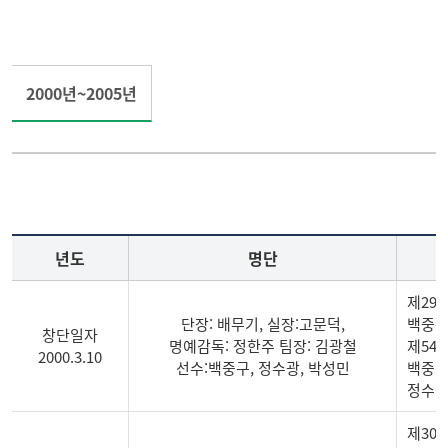
테니스부
사격
2000년~2005년
씨름부
육상
기타종목
골프
게시판
년도
명단
제29
단장: 배무기, 실장:고문덕,
백중구
창단일자
명예감독: 정한주 팀장: 김광철
제54
2000.3.10
선수:백중구, 정수광, 박성민
백중구 
정수광 
제30