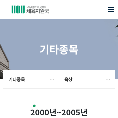
기타종목
기타종목
육상
체육지원국소개
펜싱
2000년~2005년
축구부
양궁