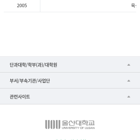
2005
육상
육
상
단
장,
선
수
■인문대학
명
단과대학/학부(과)/대학원
단
▷국어국문학부
공동기기센터
및
부서/부속기관/사업단
주
▷영어영문학과
공학교육혁신센터
요
건강가정지원센터
관련사이트
▷일본어·일본학과
전
과학영재교육원
교수협의회
적
▷중국어·중국학과
교무처교직팀
구내(경남)은행
▷프랑스어·프랑스학과
국어문화원
노동조합
▷스페인·중남미학과
국제교류처