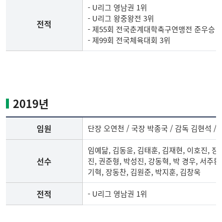
전
- U리그 영남권 1위
적
- U리그 왕중왕전 3위
전적
- 제55회 전국춘계대학축구연맹전 준우승
- 제99회 전국체육대회 3위
2018
년
축
구
2019년
부
임
임원
단장 오연천 / 국장 박종국 / 감독 김현석 /
원,
선
임예닮, 김동윤, 김태훈, 김재현, 이호진, 장
수
선수
진, 권준형, 박성진, 강동혁, 박 경우, 서주환
명
기혁, 장동찬, 김원준, 박지훈, 김창욱
단,
전
전적
- U리그 영남권 1위
적
2019