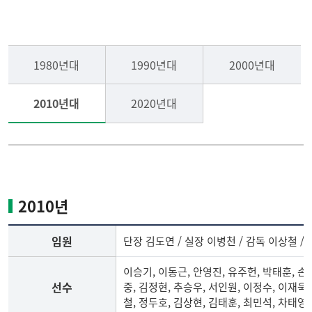
테니스부
선수명단
1980년대
1990년대
2000년대
씨름부
국가대표배출현황
2010년대
2020년대
기타종목
역대 주요 전적
게시판
일본 후쿠오카대학 친선
교류 경기 전적
2010년
임원
단장 김도연 / 실장 이병천 / 감독 이상철 /
이승기, 이동근, 안영진, 유주헌, 박태훈, 손
선수
중, 김정현, 추승우, 서인원, 이정수, 이재욱,
철, 정두호, 김상현, 김태훈, 최민석, 차태영