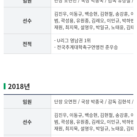
임원
단장 오연천 / 국장 박종국 / 감독 유상철 /
원,
선
김진우, 이동규, 백승현, 김현철, 송강훈, 이유
수
선수
범, 곽성용, 유원종, 김레오, 이민규, 박하빈,
명
재원, 최지묵, 설영우, 박일규, 노태윤, 김태
단,
전
- U리그 영남권 1위
전적
적
- 전국추계대학축구연맹전 준우승
2017
년
축
구
2018년
부
임
임원
단장 오연천 / 국장 박종국 / 감독 김현석 /
원,
선
김진우, 이동규, 백승현, 김현철, 송강훈, 이유
수
선수
범, 곽성용, 유원종, 김레오, 이민규, 박하빈,
명
재원, 최지묵, 설영우, 박일규, 노태윤, 김태
단,