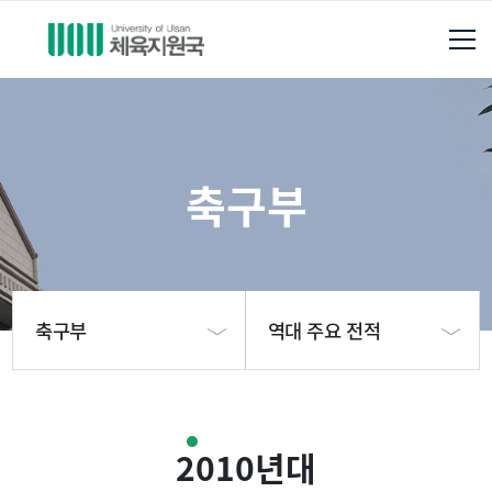
축구부
축구부
역대 주요 전적
체육지원국소개
축구부소개
2010년대
축구부
지도자