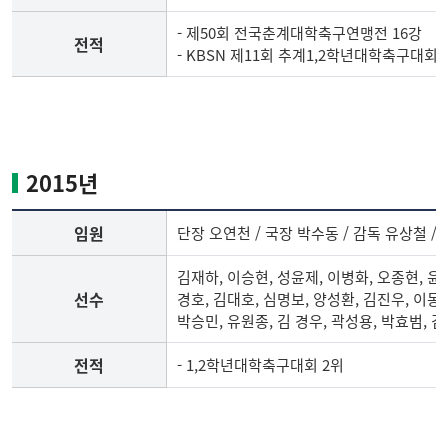
단,
전
- 제50회 전국춘계대학축구연맹전 16강
전적
적
- KBSN 제11회 추계1,2학년대학축구대회 
2014
년
축
구
2015년
부
임
임원
단장 오연천 / 국장 박수동 / 감독 유상철 /
원,
선
김재하, 이승현, 성윤제, 이병화, 오종현, 윤보
수
선수
경호, 김대호, 심명보, 양성환, 김진우, 이동규
명
박승민, 유원종, 김 경우, 곽성용, 박효범, 
단,
전
전적
- 1,2학년대학축구대회 2위
적
2015
년