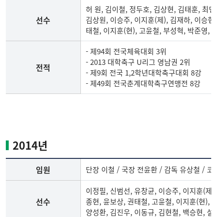
선
허 원, 김이철, 정두호, 김상현, 김태훈, 최민
수
선수
김상원, 이승주, 이지훈(제), 김재하, 이승현,
명
태철, 이지훈(현), 고윤철, 부성혁, 박준영, 
단,
전
- 제94회 전국체육대회 3위
적
- 2013 대학축구 U리그 영남권 2위
전적
- 제9회 전국 1,2학년대학축구대회 8강
- 제49회 전국춘계대학축구연맹전 8강
2013
년
축
구
2014년
부
임
임원
단장 이철 / 국장 전윤환 / 감독 유상철 / 
원,
선
이정필, 신범선, 유창균, 이승주, 이지훈(제),
수
선수
종현, 윤보상, 권태철, 고윤철, 이지훈(현), 
명
양성환, 김진우, 이동규, 김현철, 백승현, 설