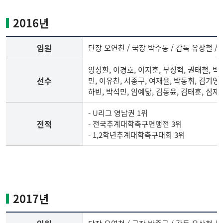
축
구
2016년
부
임
임원
단장 오연천 / 국장 박수동 / 감독 유상철 /
원,
선
양성환, 이경호, 이지훈, 부성혁, 권태철, 박
수
선수
민, 이유찬, 서종구, 여재율, 박동휘, 김기영,
명
하빈, 박석민, 임예닮, 김동윤, 김태훈, 심재
단,
전
- U리그 영남권 1위
적
전적
- 전국추계대학축구연맹전 3위
- 1,2학년추계대학축구대회 3위
2016
년
축
구
2017년
부
임