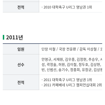
전적
- 2010 대학축구 U리그 영남권 1위
2010
년
축
구
2011년
부
임
임원
단장 이철 / 국장 전윤환 / 감독 이상철 / 
원,
선
안영규, 서재원, 김우중, 김정현, 추승우, 서
수
선수
성, 곽정술, 허원, 김이철, 정두호, 김상현, 
명
빈, 신범선, 송기수, 정종희, 유창균, 김상원
단,
전
- 2011 대학축구 U리그 영남권 1위
전적
적
- 2011 카페베네 U리그 챔피언십대회 2위
2011
년