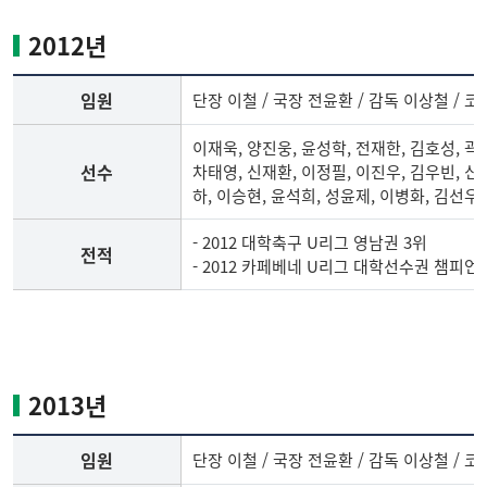
축
구
2012년
부
임
임원
단장 이철 / 국장 전윤환 / 감독 이상철 / 
원,
선
이재욱, 양진웅, 윤성학, 전재한, 김호성, 곽정
수
선수
차태영, 신재환, 이정필, 이진우, 김우빈, 신
명
하, 이승현, 윤석희, 성윤제, 이병화, 김선우,
단,
전
- 2012 대학축구 U리그 영남권 3위
전적
적
- 2012 카페베네 U리그 대학선수권 챔피언
2012
년
축
구
2013년
부
임
임원
단장 이철 / 국장 전윤환 / 감독 이상철 / 
원,