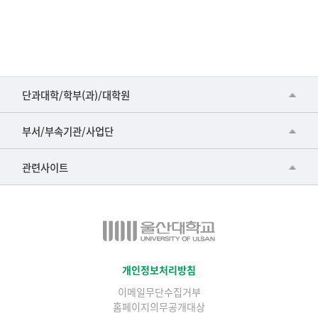
년
축
구
부
임
■인문대학
원,
단과대학/학부(과)/대학원
선
▷국어국문학부
공동기기센터
수
부서/부속기관/사업단
명
▷영어영문학과
공학교육혁신센터
단,
건강가정지원센터
관련사이트
▷일본어·일본학과
전
과학영재교육원
교수협의회
적
▷중국어·중국학과
교무처교직팀
구내(경남)은행
▷프랑스어·프랑스학과
국어문화원
노동조합
▷스페인·중남미학과
국제교류처
생명윤리위원회
개인정보처리방침
▷역사·문화학과
기초과학연구소
이메일무단수집거부
온라인 기술거래 플랫폼
▷철학·상담학과
홈페이지의무공개대상
물리BK 미래혁신응집물질물리인재교육연구단