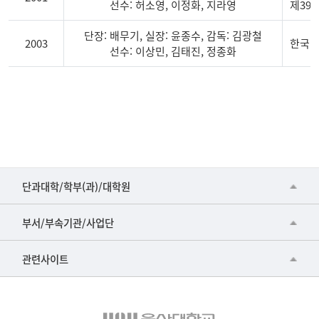
선수: 허소영, 이정화, 지라영
제39
단장: 배무기, 실장: 윤종수, 감독: 김광철
2003
한국대
선수: 이상민, 김태진, 정종화
펜
싱
단
장,
선
수
■인문대학
및
단과대학/학부(과)/대학원
주
▷국어국문학부
공동기기센터
요
부서/부속기관/사업단
전
▷영어영문학과
공학교육혁신센터
젹
건강가정지원센터
관련사이트
▷일본어·일본학과
과학영재교육원
교수협의회
▷중국어·중국학과
교무처교직팀
구내(경남)은행
▷프랑스어·프랑스학과