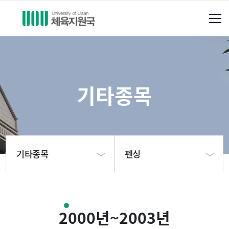
기타종목
기타종목
펜싱
체육지원국소개
펜싱
2000년~2003년
축구부
양궁