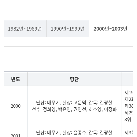
테니스부
사격
1982년~1989년
1990년~1999년
2000년~2003년
씨름부
육상
기타종목
골프
게시판
년도
명단
제19
제2회
단장: 배무기, 실장: 고문덕, 감독: 김광철
2000
제38
선수: 정희영, 박은영, 권영선, 허소영, 이정화
제29
3위
단장: 배무기, 실장: 윤종수, 감독: 김광철
제3회
2001