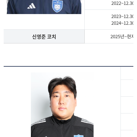
2022~12.30
2023~12.30
2024~12.30
신영준 코치
2025년~현재
축
구
부
지
도
자
신
영
준
코
치
경