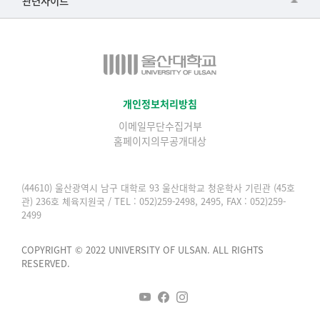
관련사이트
▷일본어·일본학과
과학영재교육원
교수협의회
▷중국어·중국학과
교무처교직팀
구내(경남)은행
▷프랑스어·프랑스학과
국어문화원
노동조합
▷스페인·중남미학과
국제교류처
생명윤리위원회
개인정보처리방침
▷역사·문화학과
기초과학연구소
이메일무단수집거부
온라인 기술거래 플랫폼
▷철학·상담학과
홈페이지의무공개대상
물리BK 미래혁신응집물질물리인재교육연구단
울산대신문
■사회과학대학
메이커스페이스
울산대학교 총동문회
(44610) 울산광역시 남구 대학로 93 울산대학교 청운학사 기린관 (45호
▷사회과학부
관) 236호 체육지원국 / TEL : 052)259-2498, 2495, FAX : 052)259-
미래기술혁신융합형인재양성센터
울산대학교병원
2499
ㆍ경제학전공
반구대암각화유적보존연구소
캠퍼스안전관리
ㆍ행정학전공
COPYRIGHT © 2022 UNIVERSITY OF ULSAN. ALL RIGHTS
보육교사교육원
RESERVED.
UCLASS
ㆍ국제관계학전공
산학연협력선도대학육성사업(LINC3.0)사업단
ㆍ사회·복지학전공
스마트전자(ICT) 창의·융합기술 인력양성사업단