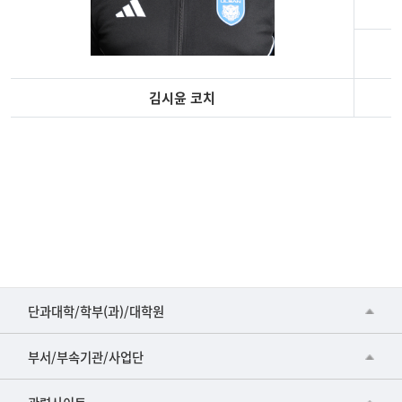
력
김시윤 코치
축
구
부
지
도
자
김
시
■인문대학
윤
단과대학/학부(과)/대학원
코
▷국어국문학부
공동기기센터
치
부서/부속기관/사업단
경
▷영어영문학과
공학교육혁신센터
력
건강가정지원센터