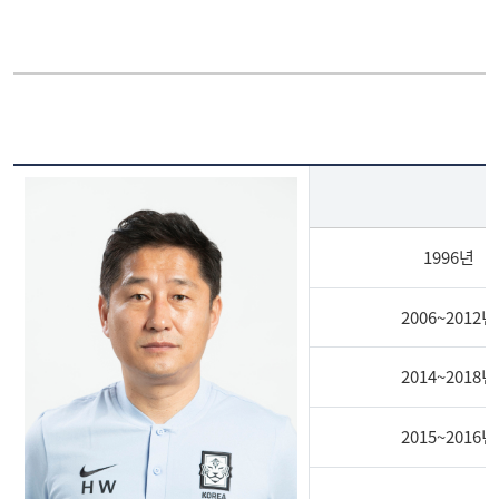
테니스부
선수명단
씨름부
국가대표배출현황
기타종목
역대 주요 전적
1996년
게시판
일본 후쿠오카대학 친선
교류 경기 전적
2006~2012년
2014~2018년
2015~2016년