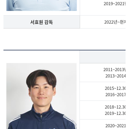
2019~2021년
서효원 감독
2022년~현재
축
구
부
지
도
자
2011~2013년
서
2013~2014
효
2015~12.30
원
2016~2017
감
독
2018~12.30
경
2019~12.30
력
2020~2021