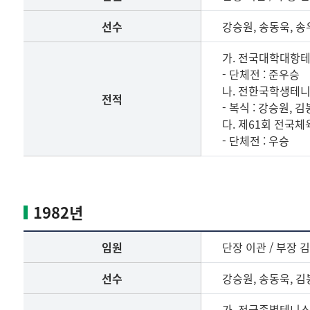
수
명
선수
강승원, 송동욱, 송
단
및
가. 전국대학대항
전
- 단체전 : 준우승
적
나. 전한국학생테
전적
- 복식 : 강승원, 
다. 제61회 전국
- 단체전 : 우승
1981
년
임
1982년
원,
선
임원
단장 이관 / 부장 
수
명
선수
강승원, 송동욱, 김
단
및
가. 전국종별테니