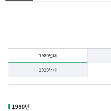
체육지원국소개
축구부
테니스부
1980년대
씨름부
2020년대
기타종목
게시판
1980년