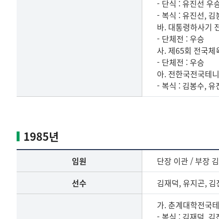
- 단식 : 유진선 우승
- 복식 : 유진선, 
바. 대통령하사기
- 단체전 : 우승
사. 제65회 전국
- 단체전 : 우승
아. 전한국전국테
- 복식 : 김봉수, 
1984
년
임
1985년
원,
선
임원
단장 이관 / 부장 
수
명
선수
김재덕, 유지곤, 김
단
및
가. 춘계대학전국
전
- 복식 : 김재덕, 