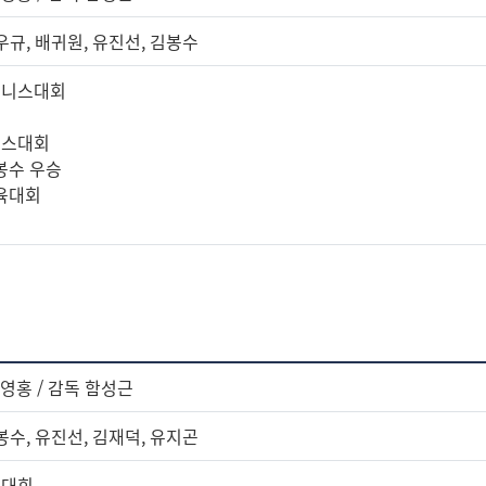
우규, 배귀원, 유진선, 김봉수
테니스대회
니스대회
김봉수 우승
체육대회
김영홍 / 감독 함성근
봉수, 유진선, 김재덕, 유지곤
스대회