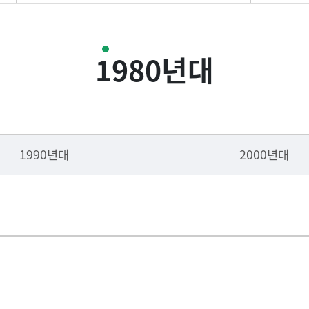
테니스부 소개
1980년대
지도자
선수명단
1990년대
2000년대
국가대표배출현황
역대 주요전적