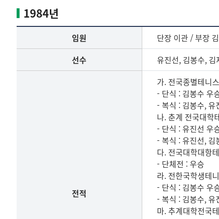
임
1984년
원,
선
임원
단장 이관 / 부장 
수
명
선수
유진선, 김봉수, 김
단
및
가. 전국종별테니
전
- 단식 : 김봉수 우
적
- 복식 : 김봉수, 
나. 춘계 전국대
- 단식 : 유진선 우승
- 복식 : 유진선, 
다. 전국대학대항
- 단체전 : 우승
라. 전한국학생테
- 단식 : 김봉수 우승
전적
- 복식 : 김봉수, 
마. 추계대학전국