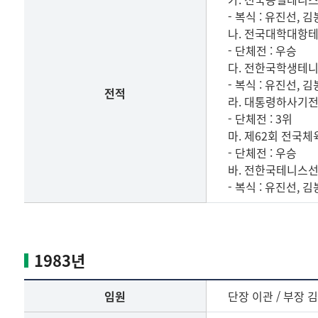
전
- 복식 : 유진선, 
적
나. 전국대학대항
- 단체전 : 우승
다. 전한국학생테
- 복식 : 유진선, 
전적
라. 대통령하사기
- 단체전 : 3위
마. 제62회 전국
- 단체전 : 우승
바. 전한국테니스
- 복식 : 유진선, 
1982
년
임
1983년
원,
선
임원
단장 이관 / 부장 
수