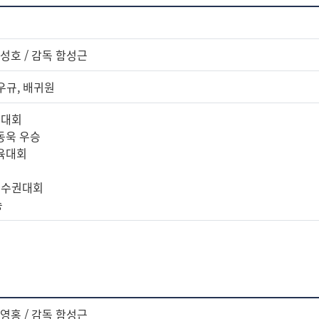
엄성호 / 감독 함성근
우규, 배귀원
스대회
송동욱 우승
체육대회
선수권대회
승
김영홍 / 감독 함성근