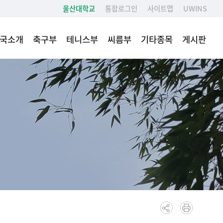
울산대학교
통합로그인
사이트맵
UWINS
국소개
축구부
테니스부
씨름부
기타종목
게시판