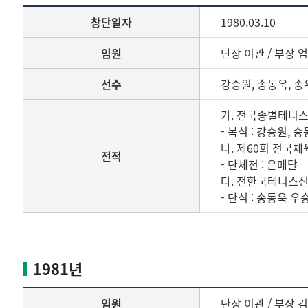
창단일자
1980.03.10
임원
단장 이관 / 부장 
선수
강승원, 송동욱, 송
가. 전국종별테니
- 복식 : 강승원, 
나. 제60회 전국
전적
- 단체전 : 은메달
다. 전한국테니스
- 단식 : 송동욱 우
1980
년
임
1981년
원,
선
임원
단장 이관 / 부장 