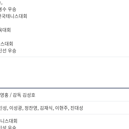
,
김봉수 우승
 전국테니스대회
체육대회
니스대회
유진선 우승
김영홍 / 감독 김성호
진성, 이성광, 정찬영, 김재식, 이현주, 진대성
테니스대회
김진성 우승