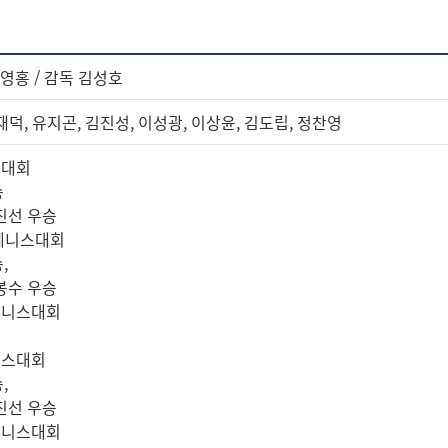
김영홍 / 감독 김성호
재덕, 유지곤, 김진성, 이성광, 이상윤, 김도립, 정찬영
스대회
승
유진선 우승
학테니스대회
,
김봉수 우승
테니스대회
니스대회
,
유진선 우승
테니스대회