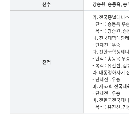
명
선수
강승원, 송동욱, 송
단
및
가. 전국종별테니
전
- 단식 : 송동욱 우
적
- 복식 : 강승원, 
나. 전국대학대항
- 단체전 : 우승
다. 전한국학생테
- 단식 : 송동욱 우
전적
- 복식 : 유진선, 
라. 대통령하사기
- 단체전 : 우승
마. 제63회 전국
- 단체전 : 우승
바. 전한국전국테
- 복식 : 유진선, 
1983
년