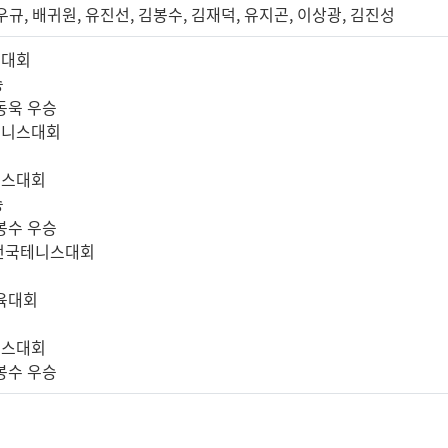
우규, 배귀원, 유진선, 김봉수, 김재덕, 유지곤, 이상광, 김진성
스대회
승
송동욱 우승
테니스대회
니스대회
승
김봉수 우승
 전국테니스대회
체육대회
니스대회
김봉수 우승