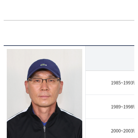
테니스부
선수명단
씨름부
국가대표배출현황
기타종목
역대 주요전적
게시판
1985~1993년
1989~1998년
2000~2003년