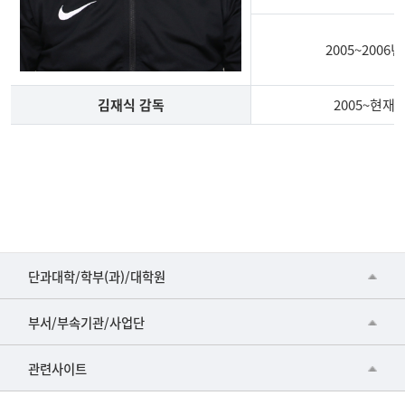
2005~2006년
김재식 감독
2005~현재
테
니
스
부
지
도
■인문대학
자
단과대학/학부(과)/대학원
주
▷국어국문학부
공동기기센터
요
부서/부속기관/사업단
경
▷영어영문학과
공학교육혁신센터
력
건강가정지원센터
관련사이트
▷일본어·일본학과
과학영재교육원
교수협의회