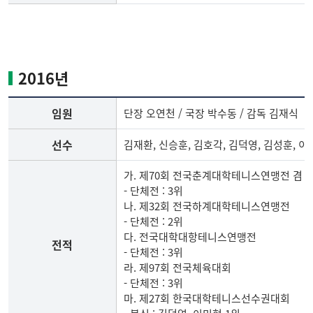
2015
년
테
니
2016년
스
부
임원
단장 오연천 / 국장 박수동 / 감독 김재식
임
원,
선수
김재환, 신승훈, 김호각, 김덕영, 김성훈, 이
선
수,
가. 제70회 전국춘계대학테니스연맹전 겸
전
- 단체전 : 3위
적
나. 제32회 전국하계대학테니스연맹전
- 단체전 : 2위
다. 전국대학대항테니스연맹전
전적
- 단체전 : 3위
라. 제97회 전국체육대회
- 단체전 : 3위
마. 제27회 한국대학테니스선수권대회