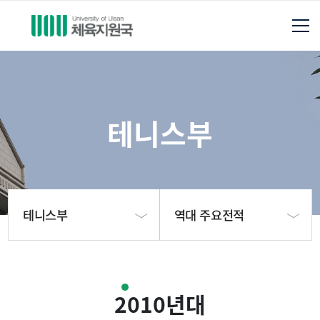
테니스부
테니스부
역대 주요전적
체육지원국소개
테니스부 소개
2010년대
축구부
지도자