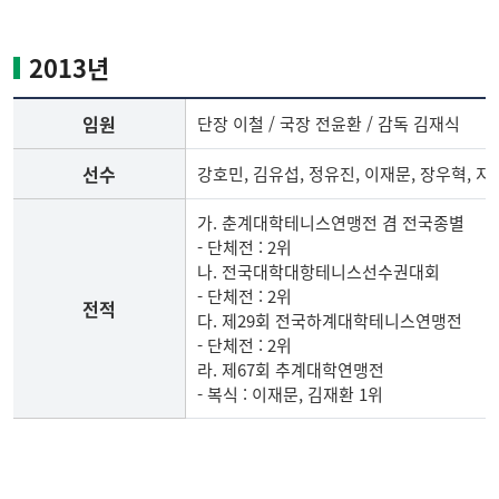
테
니
2013년
스
부
임원
단장 이철 / 국장 전윤환 / 감독 김재식
임
원,
선수
강호민, 김유섭, 정유진, 이재문, 장우혁, 지
선
수,
가. 춘계대학테니스연맹전 겸 전국종별
전
- 단체전 : 2위
적
나. 전국대학대항테니스선수권대회
- 단체전 : 2위
전적
다. 제29회 전국하계대학테니스연맹전
- 단체전 : 2위
라. 제67회 추계대학연맹전
- 복식 : 이재문, 김재환 1위
2013
년
테