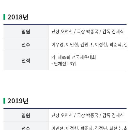
테
니
2018년
스
부
임원
단장 오연천 / 국장 박종국 / 감독 김재식
임
원,
선수
이우영, 이민현, 김원규, 이정헌, 박준식, 김
선
수,
가. 제99회 전국체육대회
전적
전
- 단체전 : 3위
적
2018
년
테
니
2019년
스
부
임원
단장 오연천 / 국장 박종국 / 감독 김재식
임
원,
선수
이민현, 이정헌, 박준식, 김정년, 최현수, 최