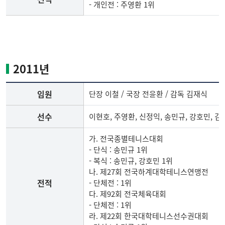
- 개인전 : 주영환 1위
2010
년
테
니
2011년
스
부
임원
단장 이철 / 국장 전윤환 / 감독 김재식
임
원,
선수
이현호, 주영환, 신정익, 송민규, 강호민, 김
선
수,
가. 전국종별테니스대회
전
- 단식 : 송민규 1위
적
- 복식 : 송민규, 강호민 1위
나. 제27회 전국하계대학테니스연맹전
전적
- 단체전 : 1위
다. 제92회 전국체육대회
- 단체전 : 1위
라. 제22회 한국대학테니스선수권대회