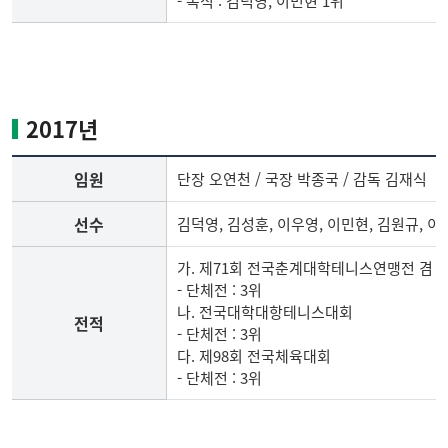
- 복식 : 김덕영, 이민현 1위
2016
년
테
니
2017년
스
부
임원
단장 오연천 / 국장 박종국 / 감독 김재식
임
원,
선수
김덕영, 김성훈, 이우영, 이민현, 김원규, 이
선
수,
가. 제71회 전국춘계대학테니스연맹전 겸
전
- 단체전 : 3위
적
나. 전국대학대항테니스대회
전적
- 단체전 : 3위
다. 제98회 전국체육대회
- 단체전 : 3위
2017
년