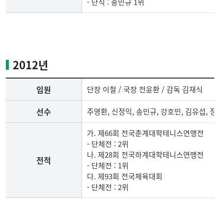
- 단식 : 송민규 1위
2011
년
테
니
2012년
스
부
임원
단장 이철 / 국장 전윤환 / 감독 김재식
임
원,
선수
주영환, 신정익, 송민규, 강호민, 김유섭, 정
선
수,
가. 제66회 전국춘계대학테니스연맹전
전
- 단체전 : 2위
적
나. 제28회 전국하계대학테니스연맹전
전적
- 단체전 : 1위
다. 제93회 전국체육대회
- 단체전 : 2위
2012
년