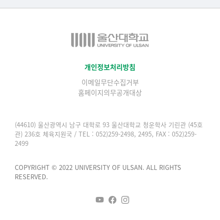
적
과학영재교육원
교수협의회
▷중국어·중국학과
교무처교직팀
구내(경남)은행
▷프랑스어·프랑스학과
국어문화원
노동조합
▷스페인·중남미학과
국제교류처
생명윤리위원회
개인정보처리방침
▷역사·문화학과
기초과학연구소
이메일무단수집거부
온라인 기술거래 플랫폼
▷철학·상담학과
홈페이지의무공개대상
물리BK 미래혁신응집물질물리인재교육연구단
울산대신문
■사회과학대학
메이커스페이스
울산대학교 총동문회
(44610) 울산광역시 남구 대학로 93 울산대학교 청운학사 기린관 (45호
▷사회과학부
관) 236호 체육지원국 / TEL : 052)259-2498, 2495, FAX : 052)259-
미래기술혁신융합형인재양성센터
울산대학교병원
2499
ㆍ경제학전공
반구대암각화유적보존연구소
캠퍼스안전관리
ㆍ행정학전공
COPYRIGHT © 2022 UNIVERSITY OF ULSAN. ALL RIGHTS
보육교사교육원
RESERVED.
UCLASS
ㆍ국제관계학전공
산학연협력선도대학육성사업(LINC3.0)사업단
ㆍ사회·복지학전공
스마트전자(ICT) 창의·융합기술 인력양성사업단