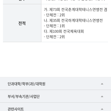
선
수,
가. 제73회 전국춘계대학테니스연맹전 겸
전
- 단체전 : 2위
적
나. 제35회 전국하계대학테니스연맹전
전적
- 단체전 : 1위
다. 제100회 전국체육대회
- 단체전 : 2위
2019
년
테
니
스
부
■인문대학
임
단과대학/학부(과)/대학원
원,
▷국어국문학부
공동기기센터
선
부서/부속기관/사업단
수,
▷영어영문학과
공학교육혁신센터
전
건강가정지원센터
관련사이트
▷일본어·일본학과