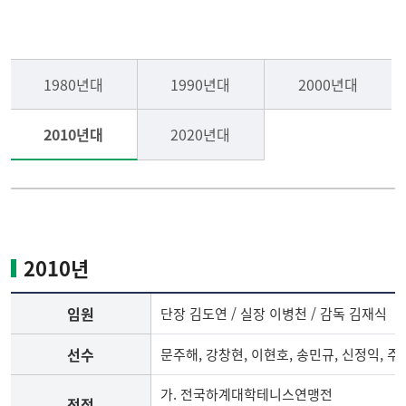
테니스부
선수명단
1980년대
1990년대
2000년대
씨름부
국가대표배출현황
2010년대
2020년대
기타종목
역대 주요전적
게시판
2010년
임원
단장 김도연 / 실장 이병천 / 감독 김재식
선수
문주해, 강창현, 이현호, 송민규, 신정익, 주
가. 전국하계대학테니스연맹전
전적