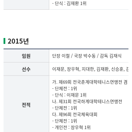
- 단식 : 김재환 1위
2014
년
테
니
2015년
스
부
임원
단장 이철 / 국장 박수동 / 감독 김재식
임
원,
선수
이재문, 장우혁, 지대한, 김재환, 신승훈, 김
선
수,
가. 제69회 전국춘계대학테니스연맹전 겸
전
- 단체전 : 1위
적
- 단식 : 이재문 1위
나. 제31회 전국하계대학테니스연맹전
전적
- 단체전 : 1위
다. 제96회 전국체육대회
- 단체전 : 1위
- 개인전 : 장우혁 1위